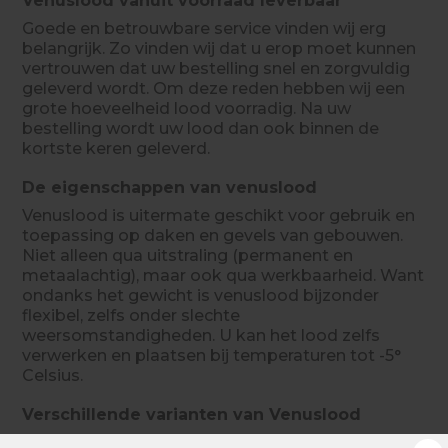
Venuslood vanuit voorraad leverbaar
Goede en betrouwbare service vinden wij erg
belangrijk. Zo vinden wij dat u erop moet kunnen
vertrouwen dat uw bestelling snel en zorgvuldig
geleverd wordt. Om deze reden hebben wij een
grote hoeveelheid lood voorradig. Na uw
bestelling wordt uw lood dan ook binnen de
kortste keren geleverd.
De eigenschappen van venuslood
Venuslood is uitermate geschikt voor gebruik en
toepassing op daken en gevels van gebouwen.
Niet alleen qua uitstraling (permanent en
metaalachtig), maar ook qua werkbaarheid. Want
ondanks het gewicht is venuslood bijzonder
flexibel, zelfs onder slechte
weersomstandigheden. U kan het lood zelfs
verwerken en plaatsen bij temperaturen tot -5°
Celsius.
Verschillende varianten van Venuslood
Als het gaat om venuslood is er voor ieder doel